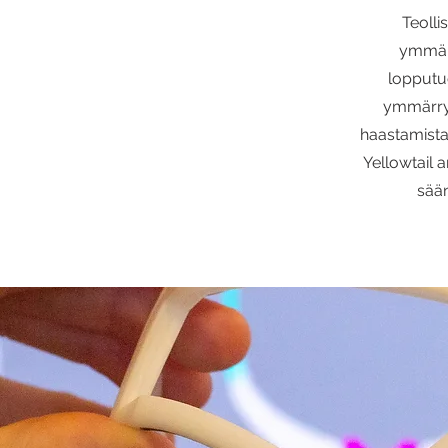
Teoll
ymmärt
lopputu
ymmärrys
haastamista
Yellowtail a
sään