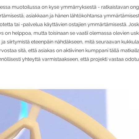
isessa muotoilussa on kyse ymmärryksestä - ratkaistavan on
ämisestä, asiakkaan ja hänen lähtökohtansa ymmärtämises
otetta tai -palvelua käyttävien ostajien ymmärtämisestä. Jos
 on helppoa, mutta toisinaan se vaatii olemassa olevien u
 ja siirtymistä eteenpäin nähdäkseen, mitä seuraavan kukkula
rvostaa sitä, että asiakas on aktiivinen kumppani tällä matkalla
nöllisesti yhteyttä varmistaakseen, että projekti vastaa odotu