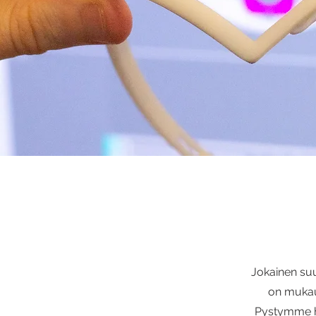
Jokainen suu
on mukaut
Pystymme h