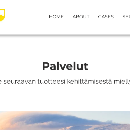
HOME
ABOUT
CASES
SE
Palvelut
ee seuraavan tuotteesi kehittämisestä mie