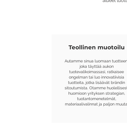
alueet tuot
Teollinen muotoilu
Autamme sinua luomaan tuotteen
joka täyttää aukon
tuotevalikoimassasi, ratkaisee
ongelman tai luo innovatiivisia
tuotteita, jotka lisäävät brändin
sitoutumista. Otamme huolellisest
huomioon yrityksen strategian,
tuotantomenetelmät,
materiaalivalinnat ja paljon muuta