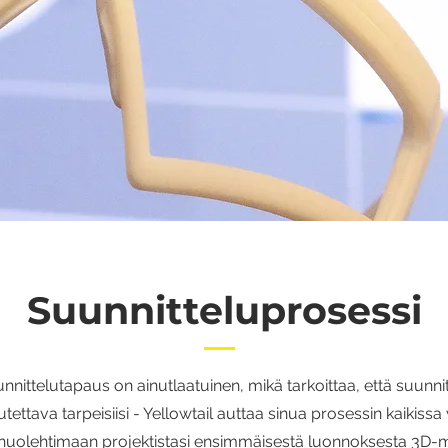
Suunnitteluprosessi
nnittelutapaus on ainutlaatuinen, mikä tarkoittaa, että suunni
ettava tarpeisiisi - Yellowtail auttaa sinua prosessin kaikissa 
uolehtimaan projektistasi ensimmäisestä luonnoksesta 3D-m