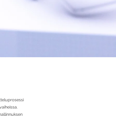
tteluprosessi
vaiheissa.
allinnuksen