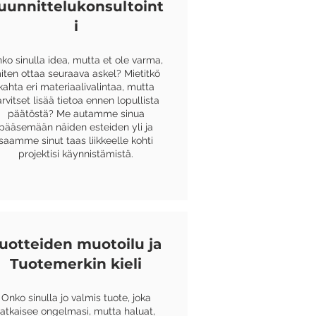
uunnittelukonsultoint
i
ko sinulla idea, mutta et ole varma,
iten ottaa seuraava askel? Mietitkö
kahta eri materiaalivalintaa, mutta
arvitset lisää tietoa ennen lopullista
päätöstä? Me autamme sinua
pääsemään näiden esteiden yli ja
saamme sinut taas liikkeelle kohti
projektisi käynnistämistä.
uotteiden muotoilu ja
Tuotemerkin kieli
Onko sinulla jo valmis tuote, joka
ratkaisee ongelmasi, mutta haluat,