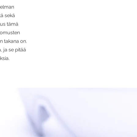
gelman
tä sekä
kus tämä
skomusten
n takana on.
, ja se pitää
ksia.