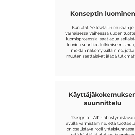
Konseptin luomine
Kun otat Yellowtailin mukaan jo
varhaisessa vaiheessa uuden tuott
luomisprosessia, saat apua sellais
luovien suuntien tutkimiseen sinun 
meidän näkemyksillämme, jotka
muuten saattaisivat jäädä tutkimat
Käyttäjäkokemukse
suunnittelu
"Design for All" -lähestymistavan
avulla varmistamme, että tuotteell
on osallistava rooli yhteiskunnassa 
että käyttäjät otetaan huomioon