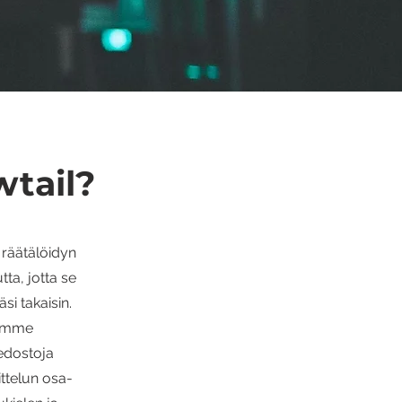
wtail?
i räätälöidyn
ta, jotta se
si takaisin.
damme
iedostoja
ittelun osa-