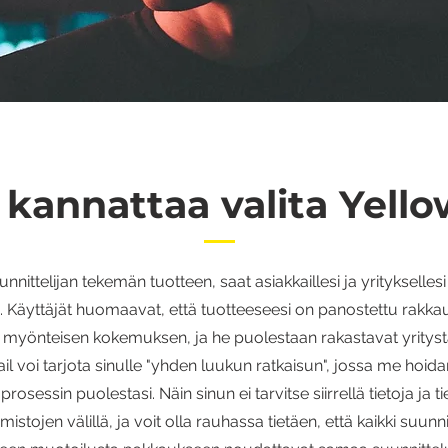
 kannattaa valita Yello
unnittelijan tekemän tuotteen, saat asiakkaillesi ja yritykselles
 Käyttäjät huomaavat, että tuotteeseesi on panostettu rakkaut
le myönteisen kokemuksen, ja he puolestaan rakastavat yritystä
ail voi tarjota sinulle "yhden luukun ratkaisun", jossa me hoi
prosessin puolestasi. Näin sinun ei tarvitse siirrellä tietoja ja t
mistojen välillä, ja voit olla rauhassa tietäen, että kaikki suunn