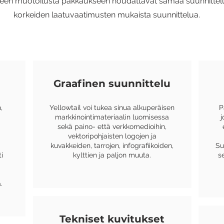
teen muotoilusta pakkaukseen noudattavat samaa suunnittelu
korkeiden laatuvaatimusten mukaista suunnittelua.
Graafinen suunnittelu
,
Yellowtail voi tukea sinua alkuperäisen
P
markkinointimateriaalin luomisessa
j
sekä paino- että verkkomedioihin,
vektoripohjaisten logojen ja
kuvakkeiden, tarrojen, infografiikoiden,
Su
i
kylttien ja paljon muuta.
s
.
Tekniset kuvitukset