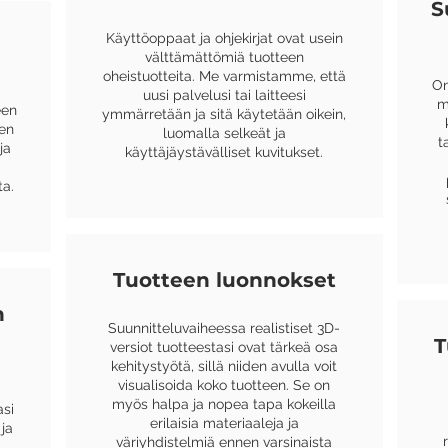
S
Käyttöoppaat ja ohjekirjat ovat usein
n
välttämättömiä tuotteen
oheistuotteita. Me varmistamme, että
On
uusi palvelusi tai laitteesi
m
een
ymmärretään ja sitä käytetään oikein,
ten
luomalla selkeät ja
t
ja
käyttäjäystävälliset kuvitukset.
ta.
Tuotteen luonnokset
n
Suunnitteluvaiheessa realistiset 3D-
T
versiot tuotteestasi ovat tärkeä osa
kehitystyötä, sillä niiden avulla voit
visualisoida koko tuotteen. Se on
myös halpa ja nopea tapa kokeilla
asi
erilaisia materiaaleja ja
ja
väriyhdistelmiä ennen varsinaista